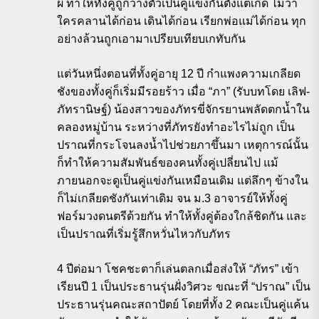
ผี ทำให้ทั้งคู่ถูกวางตัวเป็นคู่แข่งกันตั้งแต่เกิด ไม่ว่า
ใครคลานได้ก่อน เดินได้ก่อน เรียกพ่อแม่ได้ก่อน ทุก
อย่างล้วนถูกเอามาเปรียบเทียบเกทับกัน
แต่วันหนึ่งตอนที่ทั้งคู่อายุ 12 ปี กำแพงความเกลียด
ชังของทั้งคู่ก็เริ่มมีรอยร้าว เมื่อ “ภา” (รับบทโดย เลิฟ-
ภัทรานิษฐ์) น้องสาวของภัทรขี่จักรยานพลัดตกน้ำใน
คลองหมู่บ้าน ระหว่างที่ภัทรยังทำอะไรไม่ถูก เป็น
ปราณที่กระโจนลงน้ำไปช่วยภาขึ้นมา เหตุการณ์นั้น
ก็ทำให้ความสัมพันธ์ของคนทั้งคู่เปลี่ยนไป แม้
ภายนอกจะดูเป็นคู่แข่งกันเหมือนเดิม แต่ลึกๆ ข้างใน
ก็ไม่เกลียดชังกันเท่าเดิม จน ม.3 อาจารย์ให้ทั้งคู่
ฟอร์มวงดนตรีด้วยกัน ทำให้ทั้งคู่ต้องใกล้ชิดกัน และ
เป็นปราณที่เริ่มรู้สึกหวั่นไหวกับภัทร
4 ปีต่อมา โชคชะตาก็เล่นตลกเมื่อส่งให้ “ภัทร” เข้า
เรียนปี 1 เป็นประธานรุ่นฝั่งวิศวะ ขณะที่ “ปราณ” เป็น
ประธานรุ่นคณะสถาปัตย์ โดยที่ทั้ง 2 คณะเป็นคู่แค้น