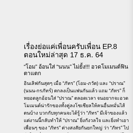
เรื่องย่อแค่เพื่อนครับเพื่อน EP.8
ตอนใหม่ล่าสุด 17 ธ.ค. 64
“โอม” อ้อนใส่ “นนน” ไม่ยั้ง!!! อวดโมเมนต์ฟิน
ตาแตก
อินเลิฟกันสุดๆ เมื่อ “ภัทร” (โอม-ภวัต) และ “ปราณ”
(นนน-กรภัทร์) ตกลงเป็นแฟนกันแล้ว แถม “ภัทร” ก็
หยอดลูกอ้อนใส่ “ปราณ” ตลอดเวลา จนอยากจะอวด
โมเมนต์น่ารักของทั้งคู่ลงโซเชียลให้คนอื่นหมั่นไส้
ตนบ้าง บวกกับทุกคนจะได้รู้ว่า “ภัทร” มีเจ้าของแล้ว
แต่งานนี้กลับทำให้ “ปราณ” ยิ่งกังวลใจ และยิ่งทำเอา
เพื่อนๆ ของ “ภัทร” ต่างสงสัยกันยกใหญ่ ว่า “ภัทร” ไป