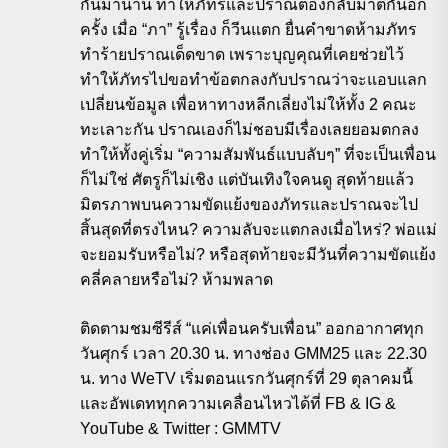
กันมานาน ทำให้ภัทรและปราณต้องกลับมาตีกันอีก
ครั้ง เมื่อ “ภา” รู้เรื่อง ก็วีนแตก ยื่นคำขาดห้ามภัทร
ทำร้ายปราณเด็ดขาด เพราะบุญคุณที่เคยช่วยไว้
ทำให้ภัทรไปขอทำข้อตกลงกับปราณว่าจะแอบแลก
เปลี่ยนข้อมูล เพื่อหาทางหลีกเลี่ยงไม่ให้ทั้ง 2 คณะ
ทะเลาะกัน ปราณเองก็ไม่ชอบมีเรื่องเลยยอมตกลง
ทำให้ทั้งคู่เริ่ม “ความสัมพันธ์แบบลับๆ” ที่จะเป็นเพื่อน
ก็ไม่ใช่ ศัตรูก็ไม่เชิง แต่บันเทิงใจคนดู สุดท้ายแล้ว
มิตรภาพบนความขัดแย้งของภัทรและปราณจะไป
สิ้นสุดที่ตรงไหน? ความลับจะแตกลงเมื่อไหร่? พ่อแม่
จะยอมรับหรือไม่? หรือสุดท้ายจะมีวันที่ความขัดแย้ง
คลี่คลายหรือไม่? ห้ามพลาด
ติดตามชมซีรีส์ “แค่เพื่อนครับเพื่อน” ออกอากาศทุก
วันศุกร์ เวลา 20.30 น. ทางช่อง GMM25 และ 22.30
น. ทาง WeTV เริ่มตอนแรกวันศุกร์ที่ 29 ตุลาคมนี้
และอัพเดททุกความเคลื่อนไหวได้ที่ FB & IG &
YouTube & Twitter : GMMTV