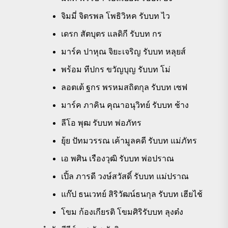
จิมมี่ จิตรพล โพธิวิหค รับบท ไว
เดรก สัตบุตร แลดิกี รับบท กร
มาร์ค ปาหุณ จิยะเจริญ รับบท หลุยส์
พร้อม ทีปกร ขวัญบุญ รับบท โม่
ลอตเต้ ฐกร พรหมสถิตกุล รับบท เซฟ
มาร์ค ภาคิน คุณาอนุวิทย์ รับบท ช้าง
ลีโอ พุฒ รับบท พ่อภัทร
ยุ้ย ปัทมวรรณ เค้ามูลคดี รับบท แม่ภัทร
เอ พศิน เรืองวุฒิ รับบท พ่อปราณ
เปิ้ล ภารดี วงษ์สวัสดิ์ รับบท แม่ปราณ
แก๊ป ธนเวทย์ สิริวัฒน์ธนกุล รับบท เฮียไช้
โขม ก้องเกียรติ โขมศิริรับบท ลุงต๋ง