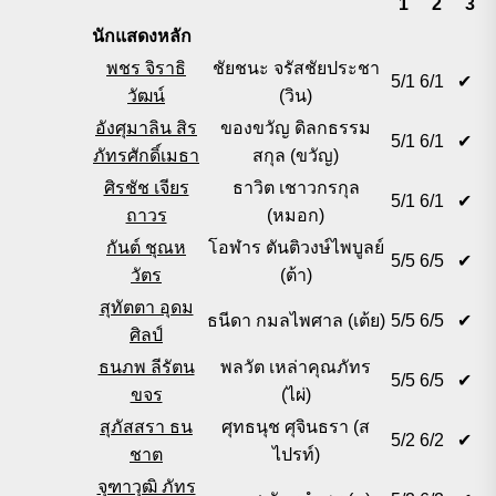
1
2
3
นักแสดงหลัก
พชร จิราธิ
ชัยชนะ จรัสชัยประชา
5/1
6/1
✔
วัฒน์
(วิน)
อังศุมาลิน สิร
ของขวัญ ดิลกธรรม
5/1
6/1
✔
ภัทรศักดิ์เมธา
สกุล (ขวัญ)
ศิรชัช เจียร
ธาวิต เชาวกรกุล
5/1
6/1
✔
ถาวร
(หมอก)
กันต์ ชุณห
โอฬาร ตันติวงษ์ไพบูลย์
5/5
6/5
✔
วัตร
(ต้า)
สุทัตตา อุดม
ธนีดา กมลไพศาล (เต้ย)
5/5
6/5
✔
ศิลป์
ธนภพ ลีรัตน
พลวัต เหล่าคุณภัทร
5/5
6/5
✔
ขจร
(ไผ่)
สุภัสสรา ธน
ศุทธนุช ศุจินธรา (ส
5/2
6/2
✔
ชาต
ไปรท์)
จุฑาวุฒิ ภัทร