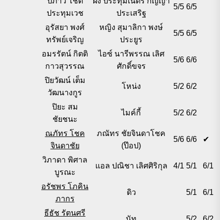
ปภาวี โชติ
ผึ้ง ประทุมเนตร กัญญา
5/5
6/5
ประทุมเวช
ประเสริฐ
อุรัสยา พงศ์
หญิง สุมาลิกา พงษ์
5/5
6/5
ทรัพย์เจริญ
ประยูร
อมรรัตน์ กิตติ
ไอซ์ นารีพรรณ เลิศ
5/6
6/6
กาวสุวรรณ
ศักดิ์ขจร
ปิยวัฒน์ เต็ม
โหน่ง
5/2
6/2
วัฒนางกูร
ปิยะ สม
ไมค์กี้
5/2
6/2
ชัยชนะ
ณภัทร โชค
ภณัทร ชัยจินดาโชค
5/6
6/6
✔
จินดาชัย
(ป๊อป)
วิภาดา พิศาล
แอล ปณิชา เลิศศิริกุล
4/1
5/1
6/1
บูรณะ
อรัชพร โภคิน
ดิว
5/1
6/1
ภากร
ธีธัช รัตนศรี
นัท
5/2
6/2