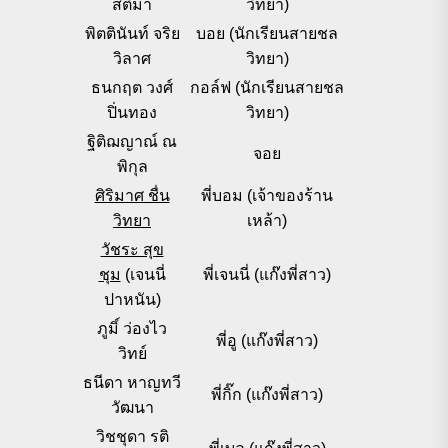
สติมา
วิทยา)
พิตตินันท์ จริย
บอย (นักเรียนสายชล
วิลาศ
วิทยา)
ธนกฤต วงศ์
กอล์ฟ (นักเรียนสายชล
ปิ่นทอง
วิทยา)
ฐิติฌญาณ์ ณ
จอย
พิกุล
ศิริมาศ ชื่น
พี่บอม (เจ้าของร้าน
วิทยา
เหล้า)
วัชระ สุข
ชุม
(เจนนี่
พี่เจนนี่ (แก๊งพี่สาว)
ปาหนัน)
ภูมิ์ ว่องไว
พี่อู (แก๊งพี่สาว)
วิทย์
ธนีดา หาญทวี
พี่กิ๊ก (แก๊งพี่สาว)
วัฒนา
วิชชุดา รติ