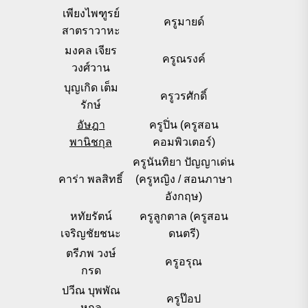
เพียงไพฑูรย์
ครูมายด์
สาตราวาหะ
มงคล เจียร
ครูณรงค์
วงศ์วาน
บุญเกิด เต็ม
ครูวรศักดิ์
รักษ์
อัษฎา
ครูปิ่น (ครูสอน
พานิชกุล
คอมพิวเตอร์)
ครูนันทิยา ปัญญาเด่น
คาร่า พลสิทธิ์
(ครูหญิง / สอนภาษา
อังกฤษ)
หทัยรัตน์
ครูลูกตาล (ครูสอน
เจริญชัยชนะ
ดนตรี)
ตรีภพ วงษ์
ครูอรุณ
กรด
ปวีณ บุพพัณ
ครูป๊อป
หกุล