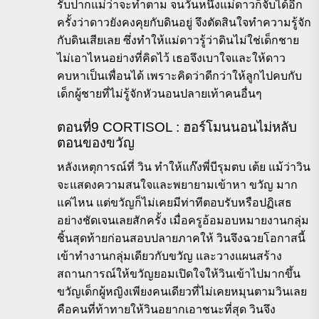
รับปากแม่ว่าจะทำตาม จนวันหนึ่งแม่ดาวก็จับได้อีก
ครั้งว่าดาวยังคงคุยกับดินอยู่ จึงตัดสินใจทำความรู้จัก
กับดินเสียเลย ซึ่งทำให้แม่ดาวรู้ว่าดินไม่ใช่เด็กชาย
ไม่เอาไหนอย่างที่คิดไว้ เธอจึงเบาใจและให้ดาว
คบหาเป็นเพื่อนได้ เพราะคิดว่าดีกว่าให้ลูกไปคบกับ
เด็กผู้ชายที่ไม่รู้จักหัวนอนปลายเท้าคนอื่นๆ
ตอนที่9 CORTISOL : ฮอร์โมนนอนไม่หลับ
ตอนของขวัญ
หลังเหตุการณ์ที่ วิน ทำให้แก๊งพี่บีรุมตบ เต้ย แม้ว่าวิน
จะแสดงความสนใจและพยายามเข้าหา ขวัญ มาก
แค่ไหน แต่ขวัญก็ไม่เคยมีท่าทีตอบรับหรือปฏิเสธ
อย่างชัดเจนเลยสักครั้ง เมื่อครูอ้อมอบหมายงานกลุ่ม
ชิ้นสุดท้ายก่อนสอบปลายภาคให้ วินจึงฉวยโอกาสนี้
เข้าทำงานกลุ่มเดียวกับขวัญ และวางแผนสร้าง
สถานการณ์ให้ขวัญยอมเปิดใจให้วินเข้าไปมากขึ้น
ขวัญเด็กผู้หญิงเพียงคนเดียวที่ไม่เคยหมุนตามวินเลย
คือคนที่ท้าทายให้วินอยากเอาชนะที่สุด วินจึง