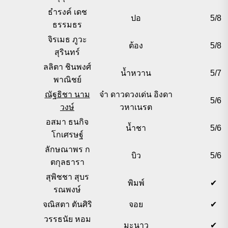
ธำรงค์ เดช
ปอ
5/8
ธรรมธร
จิรเมธ ภูวะ
ต้อง
5/8
สุรินทร์
ลลิตา ชินพงศ์
น้ำหวาน
5/7
พาณิชย์
ณัฐธิชา นาม
จ๋า ดาวดวงเด่น อิงดา
5/6
วงษ์
วหาเนรต
อสมา ธนกิจ
น้ำชา
5/6
โกเศรษฐ์
ลักษณาพร ก
บิว
5/6
ตกุลธารา
สุพิชชา สุบร
พิมพ์
✔
รณพงษ์
จณิสตา ตันศิริ
จอย
✔
วรรธนัย หอม
มะนาว
✔