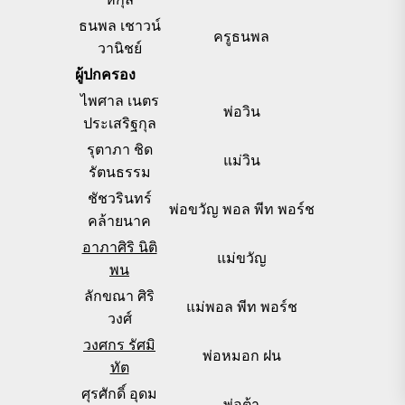
ธนพล เชาวน์
ครูธนพล
วานิชย์
ผู้ปกครอง
ไพศาล เนตร
พ่อวิน
ประเสริฐกุล
รุตาภา ชิด
แม่วิน
รัตนธรรม
ชัชวรินทร์
พ่อขวัญ พอล พีท พอร์ช
คล้ายนาค
อาภาศิริ นิติ
แม่ขวัญ
พน
ลักขณา ศิริ
แม่พอล พีท พอร์ช
วงศ์
วงศกร รัศมิ
พ่อหมอก ฝน
ทัต
ศุรศักดิ์ อุดม
พ่อต้า