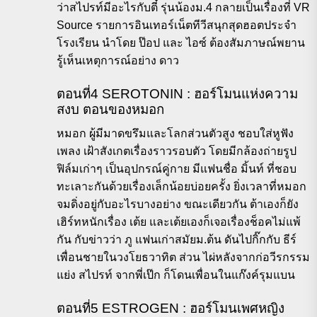
ว่าสไปรท์มีอะไรกับตี๋ รุ่นน้องม.4 กลายเป็นเรื่องที่ VR
Source รายการอินเทอร์เน็ตทีวีสนุกสุดฮอตประจำ
โรงเรียน นำโดย ป๊อป และ ไอซ์ ต้องสัมภาษณ์พยาน
รู้เห็นเหตุการณ์อย่าง ดาว
ตอนที่4 SEROTONIN : ฮอร์โมนแห่งความ
สงบ ตอนของหมอก
หมอก ผู้มีมาดขรึมและโลกส่วนตัวสูง ชอบใส่หูฟัง
เพลง เฝ้าสังเกตเรื่องราวรอบตัว โดยมีกล้องถ่ายรูป
ฟิล์มเก่าๆ เป็นอุปกรณ์คู่กาย มีแฟนชื่อ มิ้นท์ ที่ชอบ
ทะเลาะกันด้วยเรื่องเล็กน้อยบ่อยครั้ง ยิ่งเวลาที่หมอก
จมดิ่งอยู่กับอะไรบางอย่าง ขณะเดียวกัน ต้าเองก็ยัง
เฮิร์ทหนักเรื่อง เต้ย และเต้ยเองก็เจอเรื่องช็อคไม่แพ้
กัน กับข่าวว่า ภู แฟนเก่าสมัยม.ต้น ดันไปกิ๊กกับ ธีร์
เพื่อนชายในวงโยธวาทิต ส่วน ไผ่หลังจากก่อวีรกรรม
แย่ง สไปรท์ จากพี่เป๊ก ก็โดนเพื่อนในแก๊งค์รุมแบน
ตอนที่5 ESTROGEN : ฮอร์โมนเพศหญิง