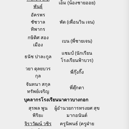
เอ็ม (น้องชายออย)
พันธุ์
อัครพร
ชัชวาล
พัด (เพื่อนวิน เจน)
ทิพากร
กษิดิศ สอง
เบน (พี่ชายเจน)
เมือง
แชมป์ (นักเรียน
ธนัช ปาละกูล
โรงเรียนฟ้าบวร)
วยา ดุลยบวร
พี่กุ๊งกิ๊ง
กุล
จันทนา สกุล
พี่ตุ๊กตา
ทรัพย์เจริญ
บุคลากรโรงเรียนนาดาวบางกอก
สุรพล พูน
ผู้อำนวยการทรงยศ สุข
พิริยะ
มากอนันต์
จิราวัฒน์ วชิร
ครูนิพนธ์ (ครูฝ่าย