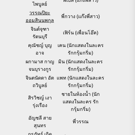
พี่เบล (แก๊งพี่สาว)
ไพบูลย์
วรรณปิยะ
พี่กวาง (แก๊งพี่สาว)
ออมสินนพกุล
จินต์จุฑา
เฟิร์น (เพื่อนโอ๊ค)
รัตนบุรี
คุณัชญ์ บุญ
เคน (นักแสดงในละคร
อาจ
รักกรุ้มกริ่ม)
ผกามาส กาญ
มิน (นักแสดงในละคร
จนบุรางกูร
รักกรุ้มกริ่ม)
จินตนัดดา อัต
แพท (นักแสดงในละคร
ถวิบูลย์
รักกรุ้มกริ่ม)
ชายในห้องน้ำ (นัก
สิรวิชญ์ เงา
แสดงในละคร รัก
รุ่งเรือง
กรุ้มกริ่ม)
อัญชลี สาย
พี่วรรณ
สุนทร
กรภัทร์ เกิด