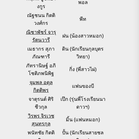
พอล
งกูร
ณัฐชนน กิตติ
พีท
วงศ์กร
ณิชาพัชร์ จารุ
ฝน (น้องสาวหมอก)
รัตนวารี
เมธากร สุภา
ดิน (นักเรียนกุลบุตร
ภัณฑารี
วิทยา)
ภัทรานิษฐ์ อภิ
กิ่ง (พี่สาวไผ่)
โชติภพนิพิฐ
จุมพล อดุล
แฟนของบี
กิตติพร
จาตุรนต์ ศิริ
เป๊ก (รุ่นพี่โรงเรียนนา
ชีวกุล
ดาวฯ)
วิรพร จิรเวช
มิ้น (แฟนหมอก)
สุนทรกุล
พนัทชัย กิตติ
ปั้น (นักเรียนสายชล