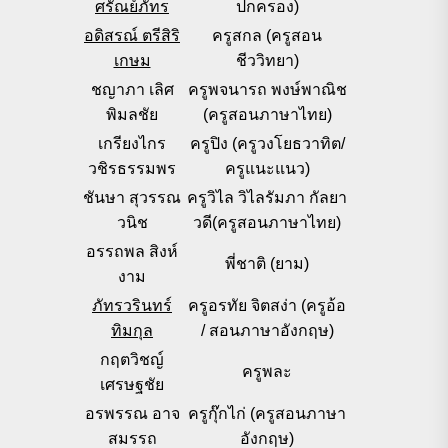
ศรัณย์ภัทร
ปกครอง)
อดิสรณ์ ตรีสิริ
ครูสกล (ครูสอน
เกษม
ชีววิทยา)
ชญาภา เลิศ
ครูพจนารถ พงษ์พาณิช
พิมลชัย
(ครูสอนภาษาไทย)
เกรียงไกร
ครูปิง (ครูวงโยธวาทิต/
วชิรธรรมพร
ครูแนะแนว)
ชันษา สุวรรณ
ครูวิไล วิไลรัมภา กัลยา
วนิช
วดี(ครูสอนภาษาไทย)
อรรถพล สิงห์
พี่ชาติ (ยาม)
งาม
ภัทรวรินทร์
ครูอรทัย จิตสง่า (ครูอ้อ
ทิมกุล
/ สอนภาษาอังกฤษ)
กฤตวิชญ์
ครูพละ
เศรษฐชัย
อรพรรณ อาจ
ครูกุ๊กไก่ (ครูสอนภาษา
สมรรถ
อังกฤษ)