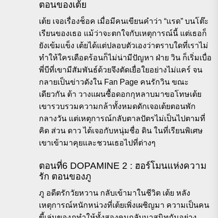
ตอนของเต้ย
เต้ย เจอเรื่องช็อค เมื่อมีคนเขียนคำว่า “แรด” บนโต๊ะ
เรียนของเธอ แม้ว่าจะตกใจกับเหตุการณ์นี้ แต่เธอก็
ยังเข้มแข็ง เต้ยได้แต่ปลอบตัวเองว่าตราบใดที่เราไม่
ทำให้ใครเดือดร้อนก็ไม่น่ามีปัญหา ฝ่าย วิน ก็เริ่มเบื่อ
พี่บีที่เขามีสัมพันธ์ด้วยจึงตัดเยื่อใยอย่างไม่แคร์ จน
กลายเป็นข่าวดังใน Fan Page คนรักวิน ขณะ
เดียวกัน ต้า วางแผนซื้อดอกกุหลาบมาขอโทษเต้ย
เขารวบรวมความกล้าทั้งหมดดักเจอเต้ยตอนพัก
กลางวัน แต่เหตุการณ์กลับตาลปัตรไม่เป็นไปตามที่
คิด ส่วน ดาว ได้เจอกับหนุ่มชื่อ ดิน ในที่เรียนพิเศษ
เขาเข้ามาคุยและชวนเธอไปที่ต่างๆ
ตอนที่6 DOPAMINE 2 : ฮอร์โมนแห่งความ
รัก ตอนของภู
ภู อดีตรักวัยหวาน กลับเข้ามาในชีวิต เต้ย หลัง
เหตุการณ์หนักหน่วงที่เต้ยเพิ่งเผชิญมา ความเป็นคน
ขี้เล่นของภูทำให้ทั้งสองคนกลับมาสนิทกันอย่าง