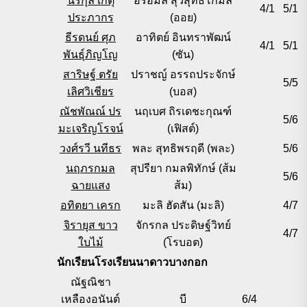
นรีกุล เกตุ
อรอมล สุวิสุทธโกมล
4/1
5/1
ประภากร
(ออย)
ธีรดนย์ ศุภ
อาทิตย์ อินทราพัฒน์
4/1
5/1
พันธุ์ภิญโญ
(ซัน)
สาริษฐ์ ตรัย
ปราชญ์ อรรถประจักษ์
5/5
เลิศวิเชียร
(บอส)
ณัชพัณณ์ ปร
นฤเบศ ถิรเดชะกุณฑ์
5/6
มะเจริญโรจน์
(เฟิสต์)
วงศ์รวี นทีธร
พละ สุทธิพรฤดี (พละ)
5/6
นฤภรกมล
สุปรียา กมลพิทักษ์ (ส้ม
5/6
ฉายแสง
ส้ม)
อทิตยา เครก
มะลิ ฮัดสัน (มะลิ)
4/7
จิรายุส ขาว
จักรกล ประดิษฐ์วิทย์
4/7
ใบไม้
(โรบอต)
นักเรียนโรงเรียนนาดาวบางกอก
ณัฐณิชา
เหลืองอนันต์
บี
6/4