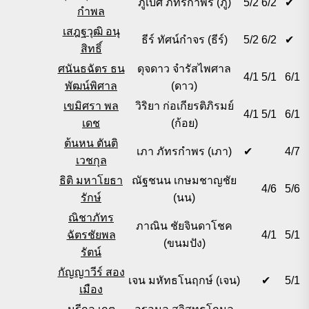
ภูเบศ ภัทรกำพร (ภู)
5/2
6/2
✔
กำพล
เสฎฐวุฒิ อนุ
ธีร์ ทัศน์กำจร (ธีร์)
5/2
6/2
✔
สิทธิ์
ศนันธฉัตร ธน
ดุจดาว จำรัสไพศาล
4/1
5/1
6/1
พัฒน์พิศาล
(ดาว)
เขมิศรา พล
วิริยา ก่อเกียรติภิรมย์
4/1
5/1
6/1
เดช
(ก้อย)
ต้นหน ตันติ
เภา ภัทรกำพร (เภา)
✔
4/7
เวชกุล
ธิติ มหาโยธา
ณัฐชนน เกษมชาญชัย
4/6
5/6
รักษ์
(นน)
ณิชาภัทร
ภาณิน ชัยจินดาโชค
ฉัตรชัยพล
4/1
5/1
(ขนมปัง)
รัตน์
กัญญาวีร์ สอง
เจน มหัทธโนฤกษ์ (เจน)
✔
5/1
เมือง