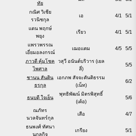
ทัย
กณิศ วิเชีย
เอ
4/1
5/1
รวนิชกุล
แดน พฤกษ์
เรียว
4/1
5/1
พยุง
แพรวพรรณ
เฌอแตม
4/5
5/5
เอี่ยมอลงกรณ์
ภาวดี คุ้มโชค
วสุวี อนันต์บริวาร (เยล
5/5
ไพศาล
ลี่)
ชานน สันติน
เอกภพ สัจจะตันติธรรม
6/2
ธรกุล
(เน็ท)
พุทธิพัฒน์ มิตรพิสุทธิ์
ธนบดี ใจเย็น
5/6
(เต้อ)
ณภัทร
เสือ
4/7
นวลจันทร์กุล
ธนพงศ์ ทัศนา
เกรียง
5/1
นุกุลกิจ