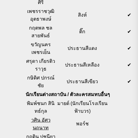
ศิริ
เพชรราชวุฒิ
สิงห์
✔
อุตธาพงษ์
กฤตพล ชล
ติ๊ก
✔
สายพันธ์
ขวัญนคร
ประธานสีแดง
✔
เพชรเย็น
ศรุดา เกียรติว
ประธานสีเหลือง
✔
ราวุธ
กษิดิศ ปกรณ์
ประธานสีเขียว
✔
ชัย
นักเรียนต่างสถาบัน / ตัวละครสมทบอื่นๆ
พิมพ์ชนก สินิ
มายด์ (นักเรียนโรงเรียน
ทธ์กุล
ฟ้าบวร)
วศิน อัศว
พอร์ช
นฤนาท
กฤติน ปูชนียา