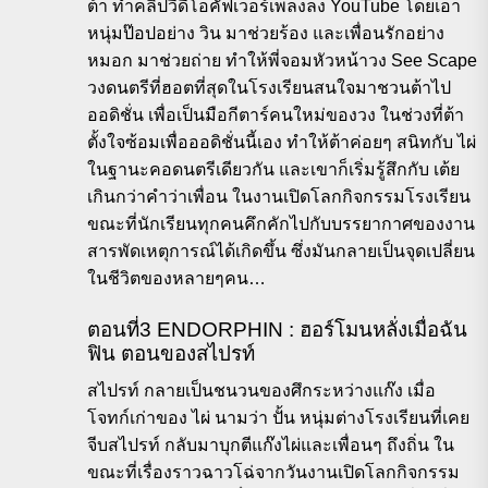
ต้า ทำคลิปวีดีโอคัฟเวอร์เพลงลง YouTube โดยเอา
หนุ่มป๊อปอย่าง วิน มาช่วยร้อง และเพื่อนรักอย่าง
หมอก มาช่วยถ่าย ทำให้พี่จอมหัวหน้าวง See Scape
วงดนตรีที่ฮอตที่สุดในโรงเรียนสนใจมาชวนต้าไป
ออดิชั่น เพื่อเป็นมือกีตาร์คนใหม่ของวง ในช่วงที่ต้า
ตั้งใจซ้อมเพื่อออดิชั่นนี้เอง ทำให้ต้าค่อยๆ สนิทกับ ไผ่
ในฐานะคอดนตรีเดียวกัน และเขาก็เริ่มรู้สึกกับ เต้ย
เกินกว่าคำว่าเพื่อน ในงานเปิดโลกกิจกรรมโรงเรียน
ขณะที่นักเรียนทุกคนคึกคักไปกับบรรยากาศของงาน
สารพัดเหตุการณ์ได้เกิดขึ้น ซึ่งมันกลายเป็นจุดเปลี่ยน
ในชีวิตของหลายๆคน…
ตอนที่3 ENDORPHIN : ฮอร์โมนหลั่งเมื่อฉัน
ฟิน ตอนของสไปรท์
สไปรท์ กลายเป็นชนวนของศึกระหว่างแก๊ง เมื่อ
โจทก์เก่าของ ไผ่ นามว่า ปั้น หนุ่มต่างโรงเรียนที่เคย
จีบสไปรท์ กลับมาบุกตีแก๊งไผ่และเพื่อนๆ ถึงถิ่น ใน
ขณะที่เรื่องราวฉาวโฉ่จากวันงานเปิดโลกกิจกรรม