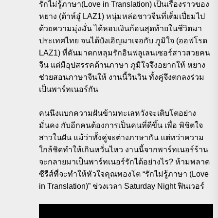
รักไม่รู้ภาษา(Love in Translation) เป็นเรื่องราวของ
หยาง (ต้าห์อู๋ LAZ1) หนุ่มหล่อชาวจีนที่เต็มเปี่ยมไป
ด้วยความมุ่งมั่น ได้หอบเงินก้อนสุดท้ายในชีวิตมา
ประเทศไทย จนได้บังเอิญมาเจอกับ ภูมิใจ (ออฟโรด
LAZ1) ที่ดันมาตกหลุมรักอินฟลูเลนเซอร์สาวสวยคน
จีน แต่มีอุปสรรคด้านภาษา ภูมิใจจึงอยากให้ หยาง
ช่วยสอนภาษาจีนให้ งานนี้วินวิน ทั้งคู่จึงตกลงร่วม
เป็นพาร์ทเนอร์กัน
คนนึงแบกความฝันข้ามทะเลหวังจะเติบโตอย่าง
มั่นคง กับอีกคนต้องการเป็นคนที่ดีขึ้น เพื่อ พิชิตใจ
สาวในฝัน แม้ว่าทั้งคู่จะต่างภาษากัน แต่ทว่าความ
ใกล้ชิดทำให้เกินหวั่นไหว งานนี้จากพาร์ทเนอร์ร้าน
จะกลายมาเป็นพาร์ทเนอร์รักได้อย่างไร? ห้ามพลาด
ซีรีส์ที่จะทำให้หัวใจคุณพองโต “รักไม่รู้ภาษา (Love
in Translation)” ช่วงเวลา Saturday Night ฟินเวอร์