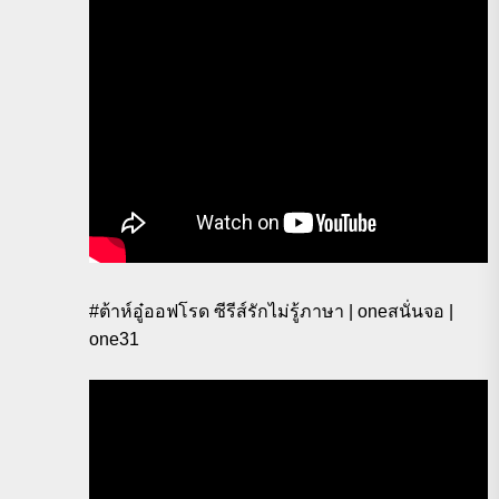
#ต้าห์อู๋ออฟโรด ซีรีส์รักไม่รู้ภาษา | oneสนั่นจอ |
one31