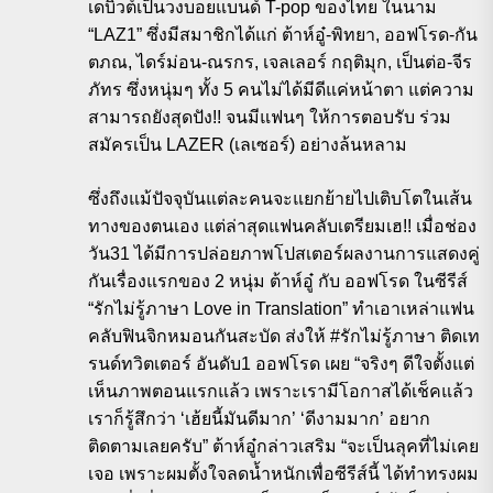
เดบิวต์เป็นวงบอยแบนด์ T-pop ของไทย ในนาม
“LAZ1” ซึ่งมีสมาชิกได้แก่ ต้าห์อู๋-พิทยา, ออฟโรด-กัน
ตภณ, ไดร์ม่อน-ณรกร, เจลเลอร์ กฤติมุก, เป็นต่อ-จีร
ภัทร ซึ่งหนุ่มๆ ทั้ง 5 คนไม่ได้มีดีแค่หน้าตา แต่ความ
สามารถยังสุดปัง!! จนมีแฟนๆ ให้การตอบรับ ร่วม
สมัครเป็น LAZER (เลเซอร์) อย่างล้นหลาม
ซึ่งถึงแม้ปัจจุบันแต่ละคนจะแยกย้ายไปเติบโตในเส้น
ทางของตนเอง แต่ล่าสุดแฟนคลับเตรียมเฮ!! เมื่อช่อง
วัน31 ได้มีการปล่อยภาพโปสเตอร์ผลงานการแสดงคู่
กันเรื่องแรกของ 2 หนุ่ม ต้าห์อู๋ กับ ออฟโรด ในซีรีส์
“รักไม่รู้ภาษา Love in Translation” ทำเอาเหล่าแฟน
คลับฟินจิกหมอนกันสะบัด ส่งให้ #รักไม่รู้ภาษา ติดเท
รนด์ทวิตเตอร์ อันดับ1 ออฟโรด เผย “จริงๆ ดีใจตั้งแต่
เห็นภาพตอนแรกแล้ว เพราะเรามีโอกาสได้เช็คแล้ว
เราก็รู้สึกว่า ‘เฮ้ยนี้มันดีมาก’ ‘ดีงามมาก’ อยาก
ติดตามเลยครับ” ต้าห์อู๋กล่าวเสริม “จะเป็นลุคที่ไม่เคย
เจอ เพราะผมตั้งใจลดน้ำหนักเพื่อซีรีส์นี้ ได้ทำทรงผม