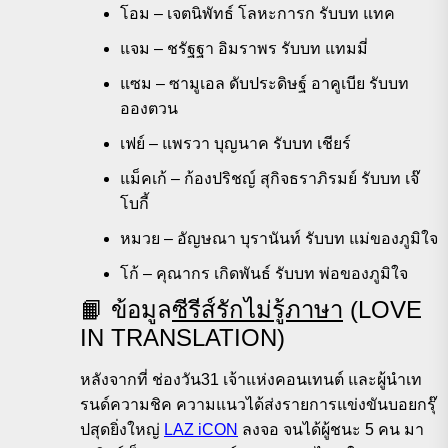
โอม – เจตนิพัทธ์ โลหะการก รับบท แทค
แจม – ชรัฐฐา อิมราพร รับบท แทมมี่
แซม – ซามูเอล ดับประดิษฐ์ อาคูเบีย รับบท
อองตวน
เฟย์ – แพรวา บุญนาค รับบท เชียร์
แม็คเก้ – ก้องปริชญ์ สุกิจธราภิรมย์ รับบท เจ๊
โบกี้
หมวย – อัญษณา บุรานันท์ รับบท แม่ของภูมิใจ
โก้ – คุณากร เกิดพันธ์ รับบท พ่อของภูมิใจ
📙 ข้อมูล
ซีรีส์รักไม่รู้ภาษา
(LOVE
IN TRANSLATION)
หลังจากที่ ช่องวัน31 เจ้าแห่งคอนเทนต์ และผู้นำเท
รนด์ความชิค ความแนวได้ส่งรายการแข่งขันบอยกรุ๊
ปสุดยิ่งใหญ่
LAZ iCON
ลงจอ จนได้ผู้ชนะ 5 คน มา