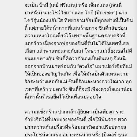
จะเป็น ป้ามี่ (เดย์ ฟรีแมน) หรือ เจ๊มดแดง (เจนนี่
ปาหนัน) นางโชว์วัยเก๋า และ โกกิ (มิก รชยา) นาง
โชว์รุ่นน้องแอ๊บใส ที่พยายามก๊อปปี้ทุกอย่างที่เป็นซิน
ดี้ แต่ภายใต้หน้ากากที่แสนร้ายกาจ ซินดี้กลับซ่อน
ความเหงาโดดเดี่ยวไว้ เพราะพื้นฐานครอบครัวที่
แตกร้าว เนื่องจากพ่อของซินดี้รับไม่ได้ในเพศที่เธอ
เลือก แล้วพาลทะเลาะกับแม่ โทษว่าแม่เลี้ยงเธอไม่ดี
จนแยกทางกัน ซินดี้คิดว่าตัวเองเป็นต้นเหตุ จึงหนี
ออกจากบ้านมาพร้อมกับ “ดวงใจ” แมวเปอร์เซียที่แม่
ให้เป็นของขวัญวันเกิด เพื่อให้มันเป็นตัวแทนความ
รักระหว่างเธอกับแม่ ซินดี้รักและหวงดวงใจมาก ทุก
เวลาที่เศร้า หมดหวัง ซินดี้ก็จะมีเพียงดวงใจแมวน้อย
นี้เท่านั้นทีเธอยึดไว้เป็นเพื่อนปลอบใจ
ความแข็งกร้าว ปากกล้า สู้ยิบตา เป็นเพียงเกราะ
กำบังจิตใจที่บอบบางของซินดี้ เพื่อให้พ้นจาก พวก
ปากหวานก้นเปรี้ยวที่พร้อมเอารัดเอาเปรียบหาผล
ประโยชน์จากเธอ อย่างเช่นนาย หรั่ง (ปีเตอร์ ธูนส