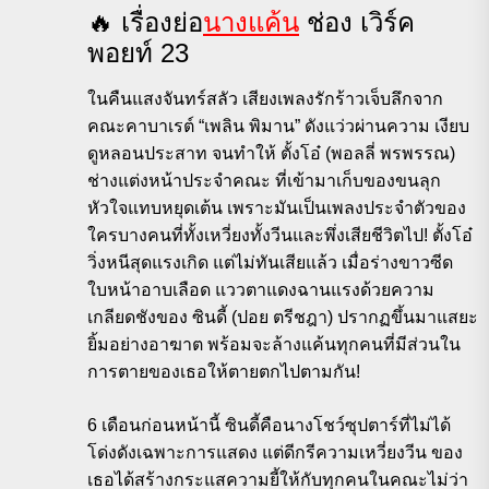
️🔥 เรื่องย่อ
นางแค้น
ช่อง เวิร์ค
พอยท์ 23
ในคืนแสงจันทร์สลัว เสียงเพลงรักร้าวเจ็บลึกจาก
คณะคาบาเรต์ “เพลิน พิมาน” ดังแว่วผ่านความ เงียบ
ดูหลอนประสาท จนทำให้ ตั้งโอ๋ (พอลลี่ พรพรรณ)
ช่างแต่งหน้าประจำคณะ ที่เข้ามาเก็บของขนลุก
หัวใจแทบหยุดเต้น เพราะมันเป็นเพลงประจำตัวของ
ใครบางคนที่ทั้งเหวี่ยงทั้งวีนและพึ่งเสียชีวิตไป! ตั้งโอ๋
วิ่งหนีสุดแรงเกิด แต่ไม่ทันเสียแล้ว เมื่อร่างขาวซีด
ใบหน้าอาบเลือด แววตาแดงฉานแรงด้วยความ
เกลียดชังของ ซินดี้ (ปอย ตรีชฎา) ปรากฏขึ้นมาแสยะ
ยิ้มอย่างอาฆาต พร้อมจะล้างแค้นทุกคนที่มีส่วนใน
การตายของเธอให้ตายตกไปตามกัน!
6 เดือนก่อนหน้านี้ ซินดี้คือนางโชว์ซุปตาร์ที่ไม่ได้
โด่งดังเฉพาะการแสดง แต่ดีกรีความเหวี่ยงวีน ของ
เธอได้สร้างกระแสความยี้ให้กับทุกคนในคณะไม่ว่า