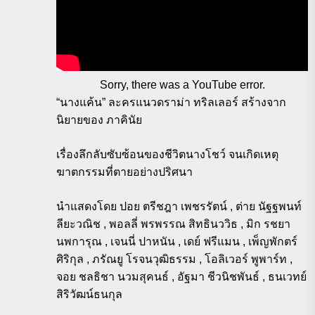
Sorry, there was a YouTube error.
“นางแค้น” ละครแนวดราม่า ทริลเลอร์ สร้างจาก
นิยายของ ภาคินัย
เรื่องลึกลับซับซ้อนของชีวิตนางโชว์ จนเกิดเหตุ
ฆาตกรรมที่ตายอย่างปริศนา
นำแสดงโดย ปอย ตรีชฎา เพชรรัตน์ , ต่าย นัฐฐพนท์
ลียะวณิช , พอลลี่ พรพรรณ สิทธินววิธ , มิก รชยา
นพการุณ , เจนนี่ ปาหนัน , เดย์ ฟรีแมน , เพ็ญพักตร์
ศิริกุล , ภรัณยู โรจนวุฒิธรรม , โอลิเวอร์ พูพาร์ท ,
จอย ชลธิชา นวมสุคนธ์ , อัฐมา ชีวนิชพันธ์ , ธนเวทย์
สิริวัฒน์ธนกุล