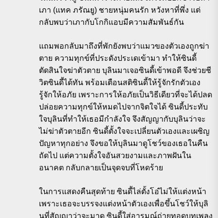
เภา (แทค ภรัณยู) ชายหนุ่มคนรัก หวังหาที่พึ่ง แต่
กลับพบว่าเภากับโกกิแอบมีความสัมพันธ์กัน
แถมพอกลับมาถึงที่พักยังพบว่าแมวของตัวเองถูกฆ่า
ตาย ความทุกข์ที่ประดังประเดเข้ามา ทำให้ซินดี้
ตัดสินใจฆ่าตัวตาย บุลินมาเจอซินดี้เข้าพอดี จึงช่วยชี
วิตซินดี้ได้ทัน พร้อมเตือนสติซินดี้ให้รู้จักรักตัวเอง
รู้จักให้อภัย เพราะการให้อภัยเป็นวิธีเดียวที่จะได้ปลด
ปล่อยความทุกข์ให้หมดไปจากจิตใจได้ ซินดี้ประทับ
ใจบุลินที่ทำให้เธอมีกำลังใจ จึงสัญญากับบุลินว่าจะ
ไม่ฆ่าตัวตายอีก ซินดี้ตั้งใจจะเปลี่ยนตัวเองและเผชิญ
ปัญหาทุกอย่าง จึงขอให้บุลินมาดูโชว์ของเธอในคืน
ถัดไป แต่ความตั้งใจอันสวยงามและภาพฝันใน
อนาคต กลับกลายเป็นจุดจบที่โหดร้าย
ในการแสดงคืนสุดท้าย ซินดี้ไล่ตั้งโอ๋ไม่ให้แต่งหน้า
เพราะเธอจะบรรจงแต่งหน้าตัวเองเพื่อขึ้นโชว์ให้บุลิ
นที่สัญญาว่าจะมาดู ซินดี้ใส่อารมณ์ถ่ายทอดบทเพลง