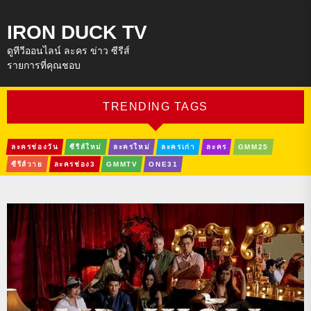
IRON DUCK TV
ดูทีวีออนไลน์ ละคร ข่าว ซีรีส์
รายการที่คุณชอบ
TRENDING TAGS
ละครช่องวัน
ซีรีส์ใหม่
ละครใหม่
ละครเก่า
ละคร
GMM25
ซีรีส์วาย
ละครช่อง3
GMMTV
ONE31