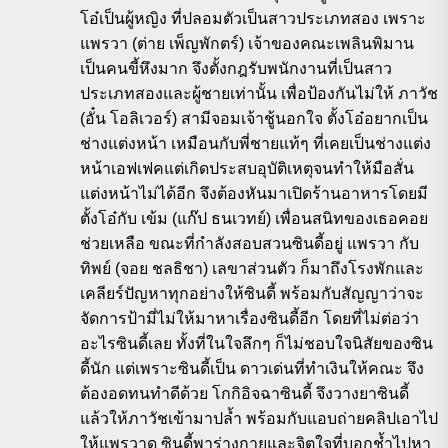
โอ๋เป็นผู้หญิง ที่ปลอมตัวเป็นสาวประเภทสอง เพราะ
แพรวา (ต่าย เพ็ญพักตร์) เจ้าของคณะเพลินพิมาน
เป็นคนขี้หึงมาก จึงตั้งกฎรับพนักงานที่เป็นสาว
ประเภทสองและผู้ชายเท่านั้น เพื่อป้องกันไม่ให้ ภาวัช
(อั๋น โอลิเวอร์) สามีจอมเจ้าชู้นอกใจ ตั้งโอ๋อยากเป็น
ช่างแต่งหน้า เหมือนกับพี่ชายแท้ๆ ที่เคยเป็นช่างแต่ง
หน้าเอฟเฟคแต่เกิดประสบอุบัติเหตุจนทำให้มือสั่น
แต่งหน้าไม่ได้อีก จึงต้องหันมาเปิดร้านอาหารโดยมี
ตั้งโอ๋กับ เข้ม (แก๊ป ธนเวทย์) เพื่อนสนิทของเธอคอย
ช่วยเหลือ ขณะที่กำลังสอบสวนซินดี้อยู่ แพรวา กับ
ทิพย์ (จอย ชลธิชา) เลขาส่วนตัว ก็มาถึงโรงพักและ
เคลียร์ปัญหาทุกอย่างให้ซินดี้ พร้อมกับสัญญาว่าจะ
จัดการป้ามี่ไม่ให้มาหาเรื่องซินดี้อีก โดยที่ไม่ต่อว่า
อะไรซินดี้เลย ทั้งที่ในใจลึกๆ ก็ไม่ชอบใจนิสัยของซิน
ดี้นัก แต่เพราะซินดี้เป็น ดาวเด่นที่ทำเงินให้คณะ จึง
ต้องอดทนทำดีด้วย โกกิอิจฉาซินดี้ จึงวางยาซินดี้
แล้วให้ภาวัชเข้ามาปล้ำ พร้อมกับแอบถ่ายคลิปเอาไป
ให้แพรวาดู ซินดี้พาร่างกายและจิตใจที่บอกช้ำไปหา