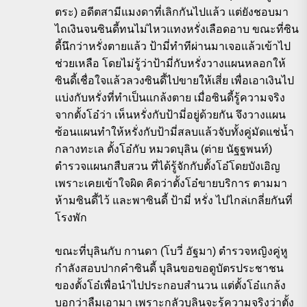
ตระ) อดีตสามีแมงดาที่เลิกกันไปแล้ว แต่ยังชอบมา
ไถเงินจนซินดี้ทนไม่ไหวแทงหรั่งเลือดอาบ ขณะที่ซิน
ดี้นึกว่าหรั่งตายแล้ว ป้ามี่ทำทีผ่านมาเจอแล้วเข้าไป
ช่วยเหลือ โดยไม่รู้ว่าป้ามี่กับหรั่งวางแผนหลอกให้
ซินดี้เชื่อใจแล้วลวงซินดี้ไปขายให้เสี่ย เพื่อเอาเงินไป
แบ่งกับหรั่งที่ทำเป็นแกล้งตาย เมื่อซินดี้รู้ความจริง
จากตั้งโอ๋ว่า เห็นหรั่งกับป้ามี่อยู่ด้วยกัน จึงวางแผน
ซ้อนแผนทำให้หรั่งกับป้ามี่สลบแล้วจับทั้งคู่มัดแช่น้ำ
กลางทะเล ตั้งโอ๋กับ หมวดบุลิน (ต่าย นัฐฐพนท์)
ตำรวจแผนกสืบสวน ที่ได้รู้จักกับตั้งโอ๋โดยบังเอิญ
เพราะเคยเข้าใจผิด คิดว่าตั้งโอ๋ขายบริการ ตามมา
ห้ามซินดี้ไว้ และพาซินดี้ ป้ามี่ หรั่ง ไปไกล่เกลี่ยกันที่
โรงพัก
ขณะที่บุลินกับ กานดา (โบวี่ อัฐมา) ตำรวจหญิงคู่หู
กำลังสอบปากคำซินดี้ บุลินขอขอดูบัตรประชาชน
ของตั้งโอ๋เพื่อนำไปประกอบสำนวน แต่ตั้งโอ๋แกล้ง
บอกว่าลืมเอามา เพราะกลัวบุลินจะรู้ความจริงว่าตั้ง