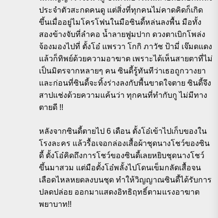
ประจำตัวสะกดคนดู แต่สิ่งที่ทุกคนไม่คาดคิดก็เกิด
ขึ้นเมื่ออยู่ไมโครโฟนในมือซินดี้หล่นลงพื้น มือทั้ง
สองข้างจับที่ลำคอ น้ำลายฟูมปาก ดวงตาเบิกโพล่ง
จ้องมองไปที่ ตั้งโอ๋ แพรวา โกกิ ภาวัช ป้ามี่ เจ๊มดแดง
แล้วก็ทิพย์ด้วยความอาฆาต เพราะได้เห็นสายตาที่ไม่
เป็นมิตรจากหลายๆ คน ซินดี้รู้ทันทีว่าเธอถูกวางยา
และก่อนที่ซินดี้จะทิ้งร่างลงกับพื้นขาดใจตาย ซินดี้จึง
สาปแช่งด้วยความแค้นว่า ทุกคนที่ทำกับกู ไม่มีทาง
ตายดี !!
หลังจากซินดี้ตายไป 6 เดือน ตั้งโอ๋เข้าไปเก็บของใน
โรงละคร แล้วรื้อเจอกล่องเสื้อผ้าชุดนางโชว์ของซิน
ดี้ ตั้งโอ๋คิดถึงการโชว์ของซินดี้เลยหยิบชุดนางโชว์
ขึ้นมาสวม แต่มือตั้งโอ๋พลั้งไปโดนเข็มกลัดเสื้อจน
เลือดไหลหยดลงบนชุด ทำให้วิญญาณซินดี้ได้รับการ
ปลดปล่อย ออกมาแสดงอิทธิฤทธิ์ตามแรงอาฆาต
พยาบาท!!