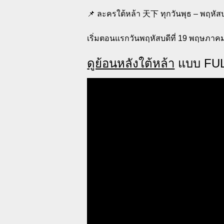
📌 ละครใต้หล้า 天下 ทุกวันพุธ – พฤหัสบ
เริ่มตอนแรกวันพฤหัสบดีที่ 19 พฤษภาค
ดูย้อนหลังใต้หล้า
แบบ FU