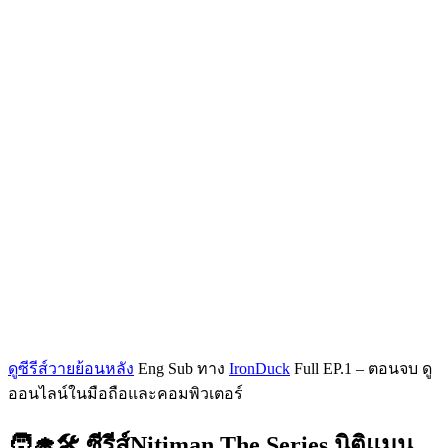
ดูซีรีส์วายย้อนหลัง
Eng Sub ทาง
IronDuck
Full EP.1 – ตอนจบ ดู
ออนไลน์ในมือถือและคอมพิวเตอร์
🧑‍🎓🛠 ซีรีส์Nitiman The Series นิติแมน