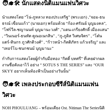
🧑‍🎓🛠 นักแสดงนิติแมนแฟนวิศวะ
นำแสดงโดย “โน่-ภูหลวง ทองประเสริฐ” (พระเอก) ,”จอม-ธน
ธรณ์ เขื่อนแก้ว” (นายเอก) พร้อมด้วย “ก้อง-ศรัณย์ บุญมงคล”,
“โฟร์วีล-ชญานนท์ บุญมานะวงศ์” ,”แดน-เกรียงศักดิ์ เมืองแสน”
, “วินเนอร์-ธนทัต คูณอเนกสิน” , “ภู-ภูดิส วิเศษจิตร” , “โต๋น
แตร์-ทินกร ภูวศักดิวงศ์” , “ก้าวหน้า-กิตติภัทร แก้วเจริญ” และ
“เทอร์โบ-ชนกชนม์ บุญมานะ”
กำกับการแสดงโดยผู้กำกับมือทอง “กิตติ์ บทศรี” ที่เคยฝากผล
งานชื่อดังเอาไว้ อย่าง “ SOTUS S THE SERIES” และ “OUR
SKYY อยากเห็นท้องฟ้าเป็นอย่างวันนั้น”
🧑‍🎓🛠 เพลงประกอบซีรีส์นิติแมนแฟน
วิศวะ
NOH PHOULUANG – พร้อมเคียง Ost. Nitiman The Seriesนิติ