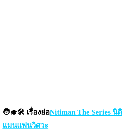
🧑‍🎓🛠 เรื่องย่อ
Nitiman The Series นิติ
แมนแฟนวิศวะ