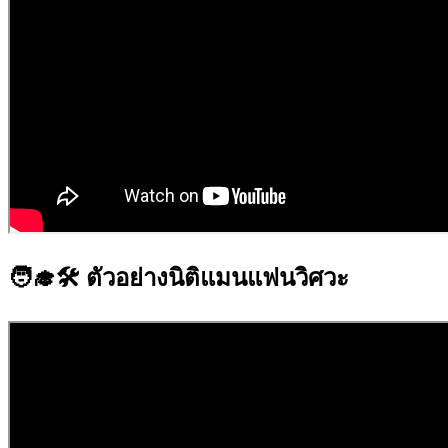
🧑‍🎓🛠 ตัวอย่างนิติแมนแฟนวิศวะ