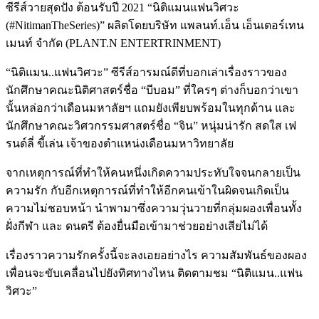
ซีรีส์วายสุดปัง ต้อนรับปี 2021 “นิติแมนแฟนวิศวะ
(#NitimanTheSeries)” ผลิตโดยบริษัท แพลนท์.เอ็น เอ็นเตอร์เทน
เมนท์ จำกัด (PLANT.N ENTERTRINMENT)
“นิติแมน..แฟนวิศวะ” ซีรีส์อารมณ์ดีที่บอกเล่าเรื่องราวของ
นักศึกษาคณะนิติศาสตร์ชื่อ “บีบอม” ที่ใครๆ ต่างก็บอกว่าเขา
นั้นหล่อกว่าเดือนมหาลัยฯ แถมยังเพียบพร้อมในทุกด้าน และ
นักศึกษาคณะวิศวกรรมศาสตร์ชื่อ “จิน” หนุ่มน่ารัก สดใส เฟ
รนด์ลี่ ขี้เล่น เจ้าของตำแหน่งเดือนมหาวิทยาลัย
จากเหตุการณ์ที่ทำให้คนหนึ่งเกิดความประทับใจจนกลายเป็น
ความรัก กับอีกเหตุการณ์ที่ทำให้อีกคนเข้าในผิดจนเกิดเป็น
ความไม่ชอบหน้า นำพามาซึ่งความวุ่นวายที่กลุ่มผองเพื่อนทั้ง
ฝั่งกีฬา และ ดนตรี ต้องยื่นมือเข้ามาช่วยอย่างเสียไม่ได้
เรื่องราวความรักครั้งนี้จะลงเอยอย่างไร ความสัมพันธ์ของผอง
เพื่อนจะขับเคลื่อนไปยังทิศทางไหน ติดตามชม “นิติแมน..แฟน
วิศวะ”